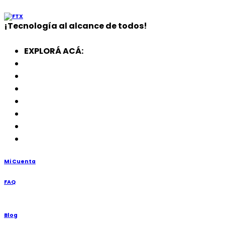
¡
Tecnología
al alcance de todos!
EXPLORÁ ACÁ:
Electrodomésticos
SmartWatch
SSD
Memorias
Soportes
TV’s
Punto de Venta
Mi Cuenta
FAQ
Blog