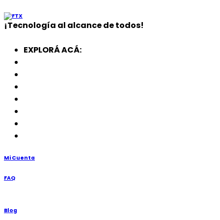
¡
Tecnología
al alcance de todos!
EXPLORÁ ACÁ:
Electrodomésticos
SmartWatch
SSD
Memorias
Soportes
TV’s
Punto de Venta
Mi Cuenta
FAQ
Blog