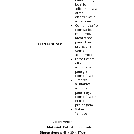
hasta 15.6" y
bolsillo
adicional para
otros
dispositivos o
accesorios
Con un diseño
compacto,
moderno,
ideal tanto
para el uso
Características
:
profesional
como
académico.
Parte trasera
ultra
acolchada
para gran
comodidad
Tirantes
ajustables
acolchados
para mayor
comodidad en
el uso
prolongado
Volumen de
18 litros
Color:
Verde
Material:
Poliéster reciclado
Dimensiones
:
45 x 29 x 17cm