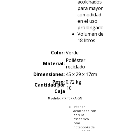
acolchados
para mayor
comodidad
en el uso
prolongado
Volumen de
18 litros
Color:
Verde
Poliéster
Material:
reciclado
Dimensiones
:
45 x 29 x 17cm
Peso:
0.72 kg
Cantidad por
10
Caja
Modelo:
FTX TERRA-GN
Interior
acolchado con
bolsillo
específico
para
notebooks de