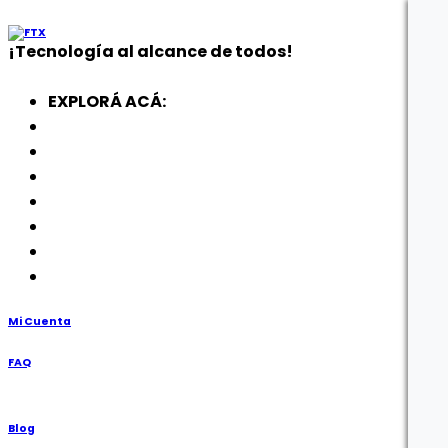
¡
Tecnología
al alcance de todos!
EXPLORÁ ACÁ:
Electrodomésticos
SmartWatch
SSD
Memorias
Soportes
TV’s
Punto de Venta
Mi Cuenta
FAQ
Blog