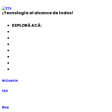
¡
Tecnología
al alcance de todos!
EXPLORÁ ACÁ:
Electrodomésticos
SmartWatch
SSD
Memorias
Soportes
TV’s
Punto de Venta
Mi Cuenta
FAQ
Blog