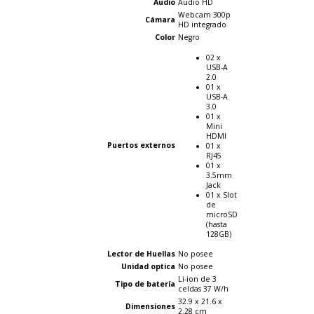
Audio
Audio HD
Webcam 300p
Cámara
HD integrado
Color
Negro
02 x
USB-A
2.0
01 x
USB-A
3.0
01 x
Mini
HDMI
Puertos externos
01 x
RJ45
01 x
3.5mm
Jack
01 x Slot
de
microSD
(hasta
128GB)
Lector de Huellas
No posee
Unidad optica
No posee
Li-ion de 3
Tipo de
batería
celdas 37 W/h
32.9 x 21.6 x
Dimensiones
2.28 cm