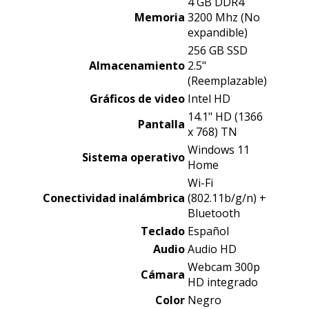
4 GB DDR4
Memoria
3200 Mhz (No
expandible)
256 GB SSD
Almacenamiento
2.5"
(Reemplazable)
Gráficos
de video
Intel HD
14.1" HD (1366
Pantalla
x 768) TN
Windows 11
Sistema operativo
Home
Wi-Fi
Conectividad
inalámbrica
(802.11b/g/n) +
Bluetooth
Teclado
Español
Audio
Audio HD
Webcam 300p
Cámara
HD integrado
Color
Negro