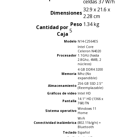
celdas 37 W/h
32.9 x 21.6 x
Dimensiones
2.28 cm
Peso
1.34 kg
Cantidad por
5
Caja
Modelo
N14-C2564ES
Intel Core
Celeron N4020
Procesador
1.1GHz (hasta
2.8Ghz, 4MB, 2
núcleos)
4 GB DDR4 3200
Memoria
Mhz (No
expandible)
256 GB SSD 2.5"
Almacenamiento
(Reemplazable)
Gráficos
de video
Intel HD
14.1" HD (1366 x
Pantalla
768) TN
Windows 11
Sistema operativo
Home
Wi-Fi
Conectividad
inalámbrica
(802.11b/g/n) +
Bluetooth
Teclado
Español