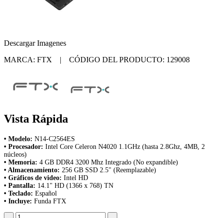
Descargar Imagenes
MARCA: FTX | CÓDIGO DEL PRODUCTO: 129008
Vista Rápida
• Modelo:
N14-C2564ES
• Procesador:
Intel Core Celeron N4020 1.1GHz (hasta 2.8Ghz, 4MB, 2
núcleos)
• Memoria:
4 GB DDR4 3200 Mhz Integrado (No expandible)
• Almacenamiento:
256 GB SSD 2.5" (Reemplazable)
• Gráficos de video:
Intel HD
• Pantalla:
14.1" HD (1366 x 768) TN
• Teclado:
Español
• Incluye:
Funda FTX