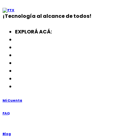
¡
Tecnología
al alcance de todos!
EXPLORÁ ACÁ:
Electrodomésticos
SmartWatch
SSD
Memorias
Soportes
TV’s
Punto de Venta
Mi Cuenta
FAQ
Blog