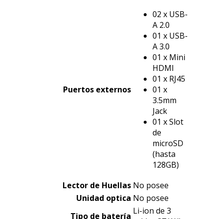
02 x USB-
A 2.0
01 x USB-
A 3.0
01 x Mini
HDMI
01 x RJ45
Puertos externos
01 x
3.5mm
Jack
01 x Slot
de
microSD
(hasta
128GB)
Lector de Huellas
No posee
Unidad optica
No posee
Li-ion de 3
Tipo de
batería