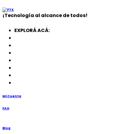
¡
Tecnología
al alcance de todos!
EXPLORÁ ACÁ:
Electrodomésticos
SmartWatch
SSD
Memorias
Soportes
TV’s
Punto de Venta
Mi Cuenta
FAQ
Blog