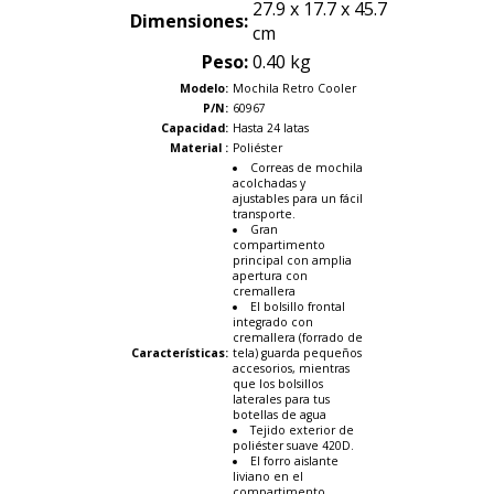
27.9 x 17.7 x 45.7
Dimensiones:
cm
Peso:
0.40 kg
Modelo:
Mochila Retro Cooler
P/N:
60967
Capacidad:
Hasta 24 latas
Material :
Poliéster
Correas de mochila
acolchadas y
ajustables para un fácil
transporte.
Gran
compartimento
principal con amplia
apertura con
cremallera
El bolsillo frontal
integrado con
cremallera (forrado de
Características
:
tela) guarda pequeños
accesorios, mientras
que los bolsillos
laterales para tus
botellas de agua
Tejido exterior de
poliéster suave 420D.
El forro aislante
liviano en el
compartimento