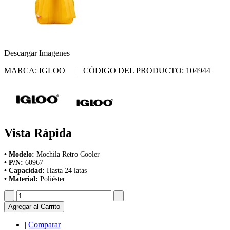
Descargar Imagenes
MARCA: IGLOO | CÓDIGO DEL PRODUCTO: 104944
Vista Rápida
• Modelo:
Mochila Retro Cooler
• P/N:
60967
• Capacidad:
Hasta 24 latas
• Material:
Poliéster
Agregar al Carrito
|
Comparar