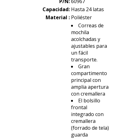
P/N:
60967
Capacidad:
Hasta 24 latas
Material :
Poliéster
Correas de
mochila
acolchadas y
ajustables para
un fácil
transporte.
Gran
compartimento
principal con
amplia apertura
con cremallera
El bolsillo
frontal
integrado con
cremallera
(forrado de tela)
guarda