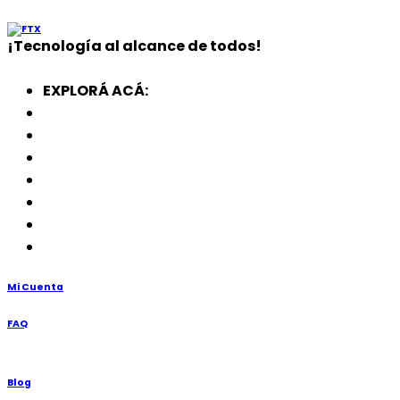
¡
Tecnología
al alcance de todos!
EXPLORÁ ACÁ:
Electrodomésticos
SmartWatch
SSD
Memorias
Soportes
TV’s
Punto de Venta
Mi Cuenta
FAQ
Blog