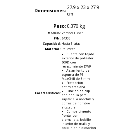
27.9 x 23 x 27.9
Dimensiones:
cm
Peso:
0.370 kg
Modelo:
Vertical Lunch
P/N:
64303
Capacidad:
Hasta 5 latas
Material :
Poliéster
Cuenta con tejido
exterior de poliéster
600D con
revestimiento DWR
Aislamiento de
espuma de PE
MaxChill de 8 mm
Protección
antimicrobiana
Función de clip
Características
:
con hebilla para
sujetar a la mochila y
correa de hombro
ajustable
Compartimento
frontal con
cremallera, bolsillo
interior de malla y
bolsillo de hidratación