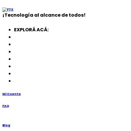
¡
Tecnología
al alcance de todos!
EXPLORÁ ACÁ:
Electrodomésticos
SmartWatch
SSD
Memorias
Soportes
TV’s
Punto de Venta
Mi Cuenta
FAQ
Blog