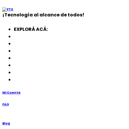
¡
Tecnología
al alcance de todos!
EXPLORÁ ACÁ:
Electrodomésticos
SmartWatch
SSD
Memorias
Soportes
TV’s
Punto de Venta
Mi Cuenta
FAQ
Blog