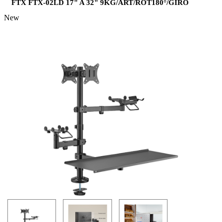
FTX FTX-02LD 17" A 32" 9KG/ART/ROT180°/GIRO
New