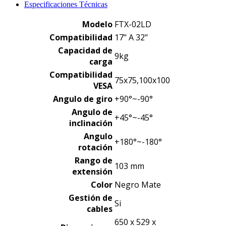
Especificaciones Técnicas
Modelo
FTX-02LD
Compatibilidad
17" A 32"
Capacidad de
9kg
carga
Compatibilidad
75x75,100x100
VESA
Angulo de giro
+90°~-90°
Angulo de
+45°~-45°
inclinación
Angulo
+180°~-180°
rotación
Rango de
103 mm
extensión
Color
Negro Mate
Gestión de
Si
cables
650 x 529 x