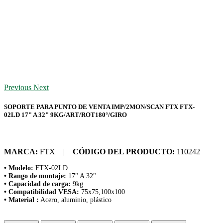
Previous
Next
SOPORTE PARA PUNTO DE VENTA IMP/2MON/SCAN FTX FTX-
02LD 17" A 32" 9KG/ART/ROT180°/GIRO
MARCA:
FTX |
CÓDIGO DEL PRODUCTO:
110242
• Modelo:
FTX-02LD
• Rango de montaje:
17" A 32"
• Capacidad de carga:
9kg
• Compatibilidad VESA:
75x75,100x100
• Material :
Acero, aluminio, plástico