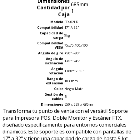
Dimensiones
685mm
Cantidad por
1
Caja
Modelo
FTX-02LD
Compatibilidad
17" A 32"
Capacidad de
9kg
carga
Compatibilidad
75x75,100x100
VESA
Angulo de giro
+90°~-90°
Angulo de
+45°~-45°
inclinación
Angulo
+180°~-180°
rotación
Rango de
103 mm
extensión
Color
Negro Mate
Gestión de
Si
cables
Dimensiones
650 x 529 x 685mm
Transforma tu punto de venta con el versátil Soporte
para Impresora POS, Doble Monitor y Escáner FTX,
diseñado específicamente para entornos comerciales
dinámicos. Este soporte es compatible con pantallas de
17" a 32" y tiene una capacidad de carga de hasta 9 kg,