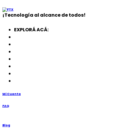
¡
Tecnología
al alcance de todos!
EXPLORÁ ACÁ:
Electrodomésticos
SmartWatch
SSD
Memorias
Soportes
TV’s
Punto de Venta
Mi Cuenta
FAQ
Blog