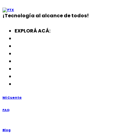
¡
Tecnología
al alcance de todos!
EXPLORÁ ACÁ:
Electrodomésticos
SmartWatch
SSD
Memorias
Soportes
TV’s
Punto de Venta
Mi Cuenta
FAQ
Blog