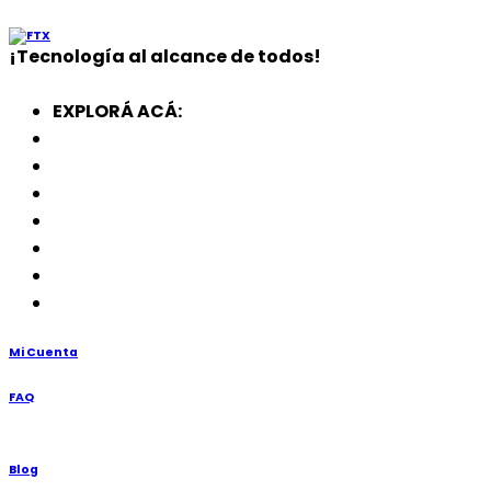
¡
Tecnología
al alcance de todos!
EXPLORÁ ACÁ:
Electrodomésticos
SmartWatch
SSD
Memorias
Soportes
TV’s
Punto de Venta
Mi Cuenta
FAQ
Blog