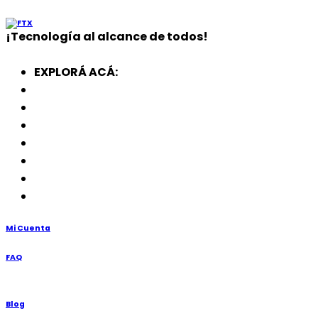
¡
Tecnología
al alcance de todos!
EXPLORÁ ACÁ:
Electrodomésticos
SmartWatch
SSD
Memorias
Soportes
TV’s
Punto de Venta
Mi Cuenta
FAQ
Blog