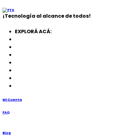
¡
Tecnología
al alcance de todos!
EXPLORÁ ACÁ:
Electrodomésticos
SmartWatch
SSD
Memorias
Soportes
TV’s
Punto de Venta
Mi Cuenta
FAQ
Blog