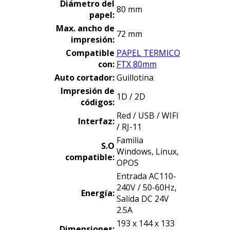
Diámetro
del
80 mm
papel:
Max. ancho de
72 mm
impresión
:
Compatible
PAPEL TERMICO
con
:
FTX 80mm
Auto cortador
:
Guillotina
Impresión
de
1D / 2D
códigos
:
Red / USB / WIFI
Interfaz:
/ RJ-11
Familia
S.O
Windows, Linux,
compatible:
OPOS
Entrada AC110-
240V / 50-60Hz,
Energía
:
Salida DC 24V
2.5A
193 x 144 x 133
Dimensiones: