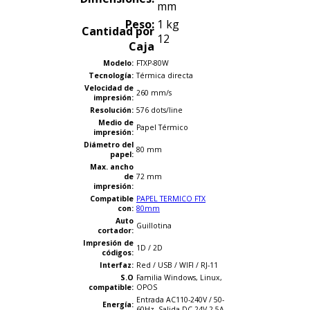
mm
Peso:
1 kg
Cantidad por
12
Caja
Modelo:
FTXP-80W
Tecnología:
Térmica directa
Velocidad de
260 mm/s
impresión
:
Resolución
:
576 dots/line
Medio de
Papel Térmico
impresión
:
Diámetro
del
80 mm
papel:
Max. ancho
de
72 mm
impresión
:
Compatible
PAPEL TERMICO FTX
con
:
80mm
Auto
Guillotina
cortador
:
Impresión
de
1D / 2D
códigos
:
Interfaz:
Red / USB / WIFI / RJ-11
S.O
Familia Windows, Linux,
compatible:
OPOS
Entrada AC110-240V / 50-
Energía
:
60Hz, Salida DC 24V 2.5A