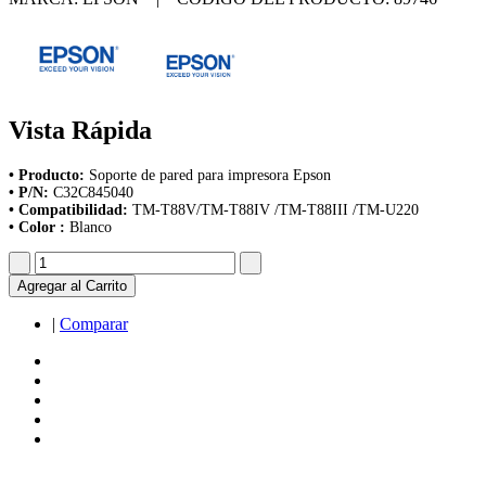
Vista Rápida
• Producto:
Soporte de pared para impresora Epson
• P/N:
C32C845040
• Compatibilidad:
TM-T88V/TM-T88IV /TM-T88III /TM-U220
• Color :
Blanco
Agregar al Carrito
|
Comparar