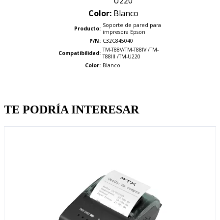
U220
Color:
Blanco
Soporte de pared para
Producto:
impresora Epson
P/N:
C32C845040
TM-T88V/TM-T88IV /TM-
Compatibilidad:
T88III /TM-U220
Color:
Blanco
Quien llevo esto, llevo tambien
TE PODRÍA INTERESAR