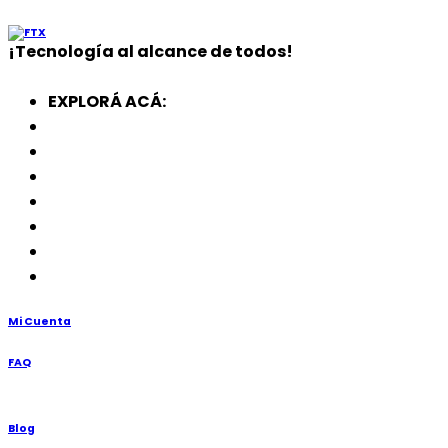
¡
Tecnología
al alcance de todos!
EXPLORÁ ACÁ:
Electrodomésticos
SmartWatch
SSD
Memorias
Soportes
TV’s
Punto de Venta
Mi Cuenta
FAQ
Blog