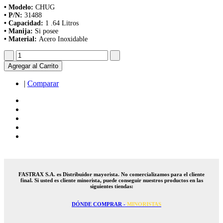
• Modelo:
CHUG
• P/N:
31488
• Capacidad:
1 .64 Litros
• Manija:
Si posee
• Material:
Acero Inoxidable
Agregar al Carrito
|
Comparar
FASTRAX S.A. es Distribuidor mayorista. No comercializamos para el cliente
final. Si usted es cliente minorista, puede conseguir nuestros productos en las
siguientes tiendas:
DÓNDE COMPRAR -
MINORISTAS