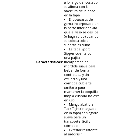
a lo largo del costado
se alinea con la
abertura de la boca
en la tapa
El posavasos de
goma incorporado en
la parte inferior evita
que el vaso se deslice
(o haga ruido) cuando
se coloca sobre
superficies duras.
La tapa Sport
Sipper cuenta con
una pajita
Características
:
incorporada de
mordida suave para
beber de forma
controlada y sin
esfuerzo y una
cómoda cubierta
sanitaria para
mantener la boquilla
limpia cuando no está
en uso
Mango abatible
Tuck Tight (integrado
en la tapa) con agarre
suave para un
transporte fácil y
cómodo.
Exterior resistente
al sudor (sin