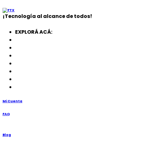
¡
Tecnología
al alcance de todos!
EXPLORÁ ACÁ:
Electrodomésticos
SmartWatch
SSD
Memorias
Soportes
TV’s
Punto de Venta
Mi Cuenta
FAQ
Blog