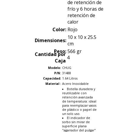
de retención de
frío y 6 horas de
retención de
calor
Color:
Rojo
10 x 10 x 25.5
Dimensiones:
cm
Peso:
566 gr
Cantidad por
4
Caja
Modelo:
CHUG
P/N:
31488
Capacidad:
1.64 Litros
Material :
Acero Inoxidable
Botella duradera y
reutilizable con
retención avanzada
de temperatura: ideal
para reemplazar vasos
de plástico o papel de
un solo uso.
El indicador de
sorbo sin mirar de
superficie plana
"agarrador del pulgar"