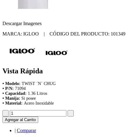
Descargar Imagenes
MARCA: IGLOO | CÓDIGO DEL PRODUCTO: 101349
Vista Rápida
• Modelo:
TWIST ´N´ CHUG
• P/N:
71094
• Capacidad:
1.36 Litros
• Manija:
Si posee
• Material:
Acero Inoxidable
Agregar al Carrito
|
Comparar