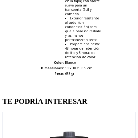
en la tapa) con agarre
suave para un
transporte fácil y
cómodo.
Exterior resistente
al sudor (sin
condensación) para
que el vaso no resbale
y las manos
permanezcan secas
Proporciona hasta:
48 horas de retención
de frío y 8 horas de
retención de calor
Color:
Blanco
Dimensiones:
10 x 10 x 30.5 cm
Peso:
653 gr
Quien llevo esto, llevo tambien
TE PODRÍA INTERESAR