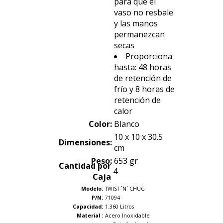
para que el
vaso no resbale
y las manos
permanezcan
secas
Proporciona
hasta: 48 horas
de retención de
frío y 8 horas de
retención de
calor
Color:
Blanco
10 x 10 x 30.5
Dimensiones:
cm
Peso:
653 gr
Cantidad por
4
Caja
Modelo:
TWIST ´N´ CHUG
P/N:
71094
Capacidad:
1.360 Litros
Material :
Acero Inoxidable