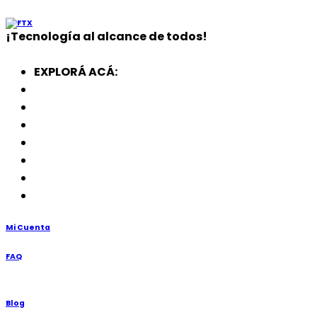
¡
Tecnología
al alcance de todos!
EXPLORÁ ACÁ:
Electrodomésticos
SmartWatch
SSD
Memorias
Soportes
TV’s
Punto de Venta
Mi Cuenta
FAQ
Blog