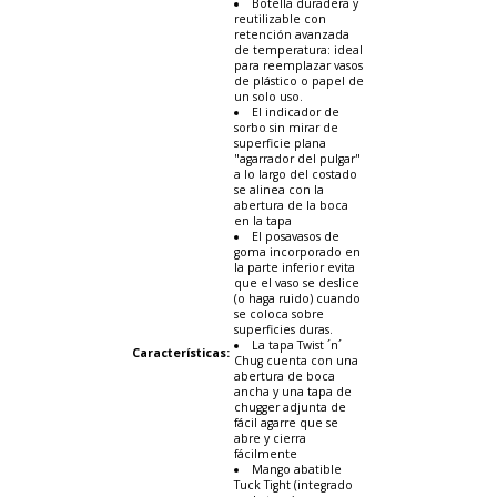
Botella duradera y
reutilizable con
retención avanzada
de temperatura: ideal
para reemplazar vasos
de plástico o papel de
un solo uso.
El indicador de
sorbo sin mirar de
superficie plana
"agarrador del pulgar"
a lo largo del costado
se alinea con la
abertura de la boca
en la tapa
El posavasos de
goma incorporado en
la parte inferior evita
que el vaso se deslice
(o haga ruido) cuando
se coloca sobre
superficies duras.
La tapa Twist ´n´
Características
:
Chug cuenta con una
abertura de boca
ancha y una tapa de
chugger adjunta de
fácil agarre que se
abre y cierra
fácilmente
Mango abatible
Tuck Tight (integrado