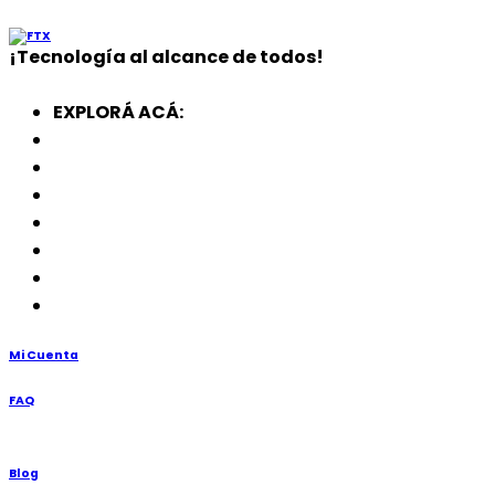
¡
Tecnología
al alcance de todos!
EXPLORÁ ACÁ:
Electrodomésticos
SmartWatch
SSD
Memorias
Soportes
TV’s
Punto de Venta
Mi Cuenta
FAQ
Blog