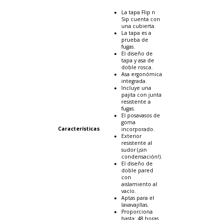
La tapa Flip n
Sip cuenta con
una cubierta.
La tapa es a
prueba de
fugas.
El diseño de
tapa y asa de
doble rosca.
Asa ergonómica
integrada.
Incluye una
pajita con junta
resistente a
fugas.
El posavasos de
goma
Características
incorporado.
Exterior
resistente al
sudor (¡sin
condensación!).
El diseño de
doble pared
con
aislamiento al
vacío.
Aptas para el
lavavajillas.
Proporciona
hasta: 48 horas