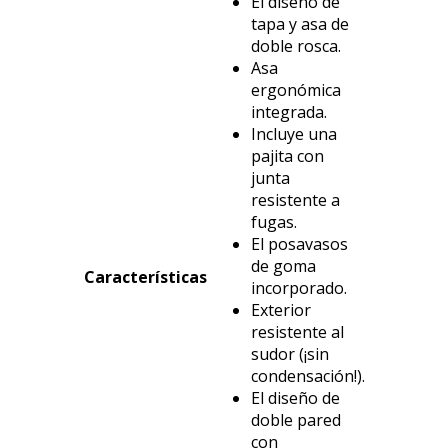
El diseño de
tapa y asa de
doble rosca.
Asa
ergonómica
integrada.
Incluye una
pajita con
junta
resistente a
fugas.
El posavasos
de goma
Características
incorporado.
Exterior
resistente al
sudor (¡sin
condensación!).
El diseño de
doble pared
con