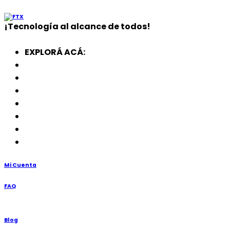
¡
Tecnología
al alcance de todos!
EXPLORÁ ACÁ:
Electrodomésticos
SmartWatch
SSD
Memorias
Soportes
TV’s
Punto de Venta
Mi Cuenta
FAQ
Blog