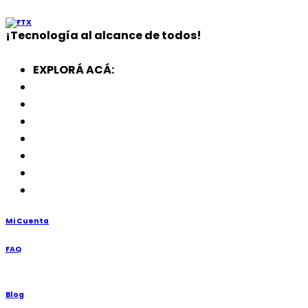
¡
Tecnología
al alcance de todos!
EXPLORÁ ACÁ:
Electrodomésticos
SmartWatch
SSD
Memorias
Soportes
TV’s
Punto de Venta
Mi Cuenta
FAQ
Blog