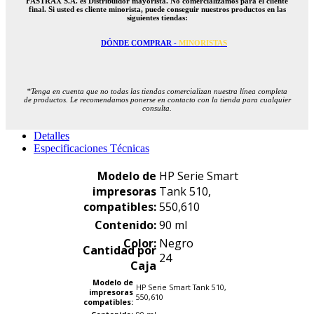
FASTRAX S.A. es Distribuidor mayorista. No comercializamos para el cliente
final. Si usted es cliente minorista, puede conseguir nuestros productos en las
siguientes tiendas:
DÓNDE COMPRAR -
MINORISTAS
*Tenga en cuenta que no todas las tiendas comercializan nuestra línea completa
de productos. Le recomendamos ponerse en contacto con la tienda para cualquier
consulta.
Detalles
Especificaciones Técnicas
Modelo de
HP Serie Smart
impresoras
Tank 510,
compatibles:
550,610
Contenido:
90 ml
Color:
Negro
Cantidad por
24
Caja
Modelo de
HP Serie Smart Tank 510,
impresoras
550,610
compatibles: