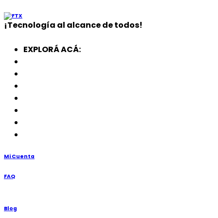
¡
Tecnología
al alcance de todos!
EXPLORÁ ACÁ:
Electrodomésticos
SmartWatch
SSD
Memorias
Soportes
TV’s
Punto de Venta
Mi Cuenta
FAQ
Blog