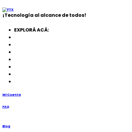
¡
Tecnología
al alcance de todos!
EXPLORÁ ACÁ:
Electrodomésticos
SmartWatch
SSD
Memorias
Soportes
TV’s
Punto de Venta
Mi Cuenta
FAQ
Blog