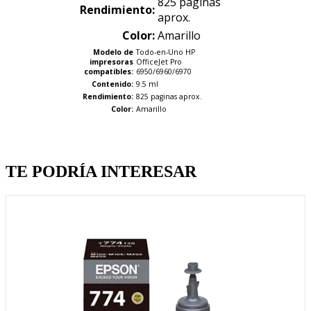
825 paginas
Rendimiento:
aprox.
Color:
Amarillo
Modelo de
Todo-en-Uno HP
impresoras
OfficeJet Pro
compatibles:
6950/6960/6970
Contenido:
9.5 ml
Rendimiento:
825 paginas aprox.
Color:
Amarillo
Quien llevo esto, llevo tambien
TE PODRÍA INTERESAR