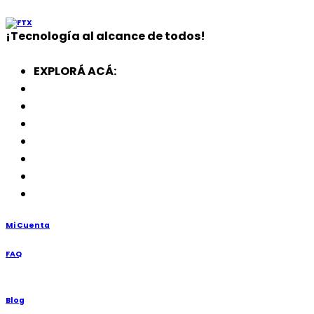
¡
Tecnología
al alcance de todos!
EXPLORÁ ACÁ:
Electrodomésticos
SmartWatch
SSD
Memorias
Soportes
TV’s
Punto de Venta
Mi Cuenta
FAQ
Blog