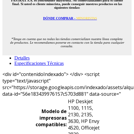
FASTRAX S.A. es Distribuidor mayorista. No comercializamos para el cliente
final. Si usted es cliente minorista, puede conseguir nuestros productos en las
siguientes tiendas:
DÓNDE COMPRAR -
MINORISTAS
*Tenga en cuenta que no todas las tiendas comercializan nuestra línea completa
de productos. Le recomendamos ponerse en contacto con la tienda para cualquier
consulta.
Detalles
Especificaciones Técnicas
<div id="contenidoIndexado"> </div> <script
type="text/javascript"
src="https://storage.googleapis.com/indexado/assets/alqu
data-id="56e183439976157c5703d881" data-source="
HP Deskjet
1100, 1115,
Modelo de
2130, 2135,
impresoras
3630, HP Envy
compatibles:
4520, Officejet