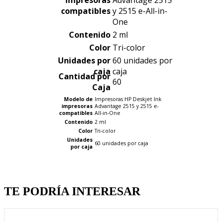
impresoras
Advantage 2515
compatibles
y 2515 e-All-in-
One
Contenido
2 ml
Color
Tri-color
Unidades por
60 unidades por
caja
caja
Cantidad por
60
Caja
Modelo de
Impresoras HP Deskjet Ink
impresoras
Advantage 2515 y 2515 e-
compatibles
All-in-One
Contenido
2 ml
Color
Tri-color
Unidades
60 unidades por caja
por caja
Quien llevo esto, llevo tambien
TE PODRÍA INTERESAR