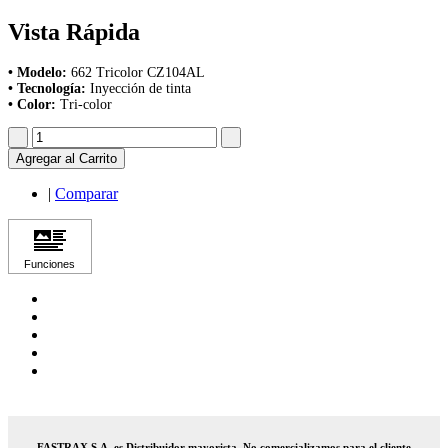
Vista Rápida
• Modelo:
662 Tricolor CZ104AL
• Tecnología:
Inyección de tinta
• Color:
Tri-color
Agregar al Carrito
|
Comparar
FASTRAX S.A. es Distribuidor mayorista. No comercializamos para el cliente