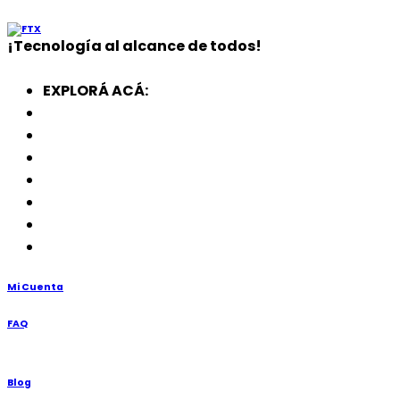
¡
Tecnología
al alcance de todos!
EXPLORÁ ACÁ:
Electrodomésticos
SmartWatch
SSD
Memorias
Soportes
TV’s
Punto de Venta
Mi Cuenta
FAQ
Blog