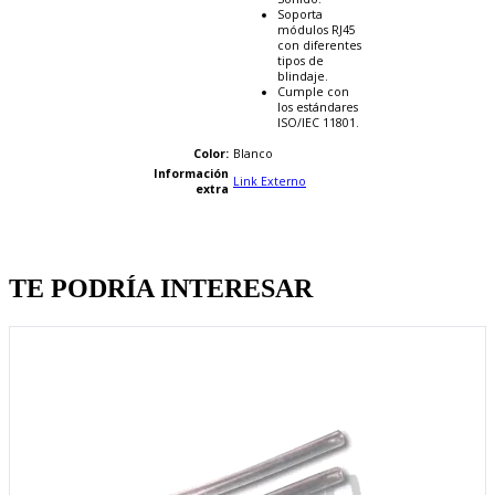
Soporta
módulos RJ45
con diferentes
tipos de
blindaje.
Cumple con
los estándares
ISO/IEC 11801.
Color:
Blanco
Información
Link Externo
extra
Quien llevo esto, llevo tambien
TE PODRÍA INTERESAR