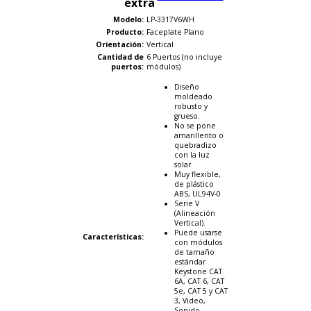
extra
Modelo:
LP-3317V6WH
Producto:
Faceplate Plano
Orientación:
Vertical
Cantidad de
6 Puertos (no incluye
puertos:
módulos)
Diseño
moldeado
robusto y
grueso.
No se pone
amarillento o
quebradizo
con la luz
solar.
Muy flexible,
de plástico
ABS, UL94V-0
Serie V
(Alineación
Vertical).
Puede usarse
Características:
con módulos
de tamaño
estándar
Keystone CAT
6A, CAT 6, CAT
5e, CAT 5 y CAT
3, Video,
Sonido.