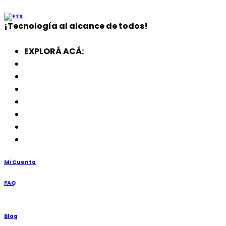
¡
Tecnología
al alcance de todos!
EXPLORÁ ACÁ:
Electrodomésticos
SmartWatch
SSD
Memorias
Soportes
TV’s
Punto de Venta
Mi Cuenta
FAQ
Blog