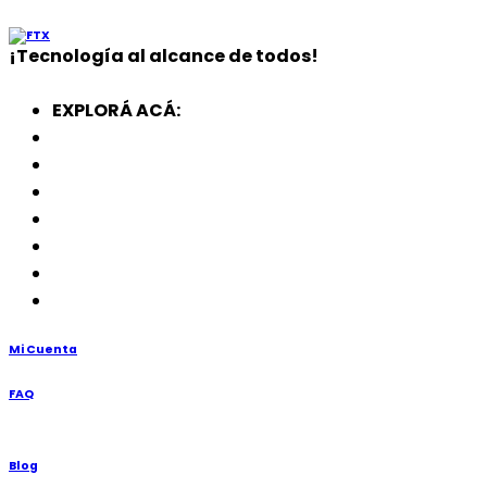
¡
Tecnología
al alcance de todos!
EXPLORÁ ACÁ:
Electrodomésticos
SmartWatch
SSD
Memorias
Soportes
TV’s
Punto de Venta
Mi Cuenta
FAQ
Blog