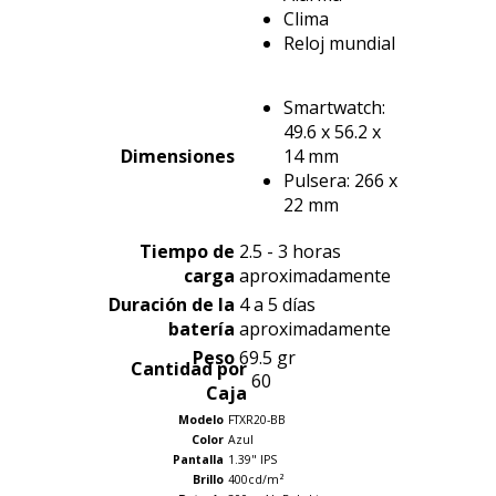
Clima
Reloj mundial
Smartwatch:
49.6 x 56.2 x
Dimensiones
14 mm
Pulsera: 266 x
22 mm
Tiempo de
2.5 - 3 horas
carga
aproximadamente
Duración de la
4 a 5 días
batería
aproximadamente
Peso
69.5 gr
Cantidad por
60
Caja
Modelo
FTXR20-BB
Color
Azul
Pantalla
1.39" IPS
Brillo
400cd/m²