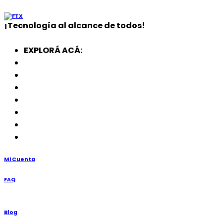
¡
Tecnología
al alcance de todos!
EXPLORÁ ACÁ:
Electrodomésticos
SmartWatch
SSD
Memorias
Soportes
TV’s
Punto de Venta
Mi Cuenta
FAQ
Blog