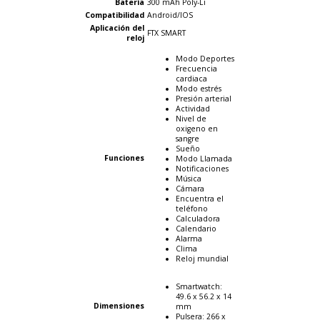
Batería
300 mAh Poly-Li
Compatibilidad
Android/IOS
Aplicación del
FTX SMART
reloj
Modo Deportes
Frecuencia
cardiaca
Modo estrés
Presión arterial
Actividad
Nivel de
oxigeno en
sangre
Sueño
Funciones
Modo Llamada
Notificaciones
Música
Cámara
Encuentra el
teléfono
Calculadora
Calendario
Alarma
Clima
Reloj mundial
Smartwatch:
49.6 x 56.2 x 14
Dimensiones
mm
Pulsera: 266 x