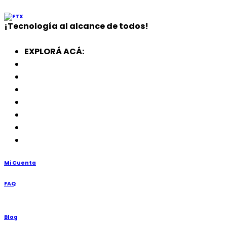
¡
Tecnología
al alcance de todos!
EXPLORÁ ACÁ:
Electrodomésticos
SmartWatch
SSD
Memorias
Soportes
TV’s
Punto de Venta
Mi Cuenta
FAQ
Blog