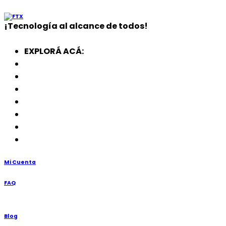
¡
Tecnología
al alcance de todos!
EXPLORÁ ACÁ:
Electrodomésticos
SmartWatch
SSD
Memorias
Soportes
TV’s
Punto de Venta
Mi Cuenta
FAQ
Blog