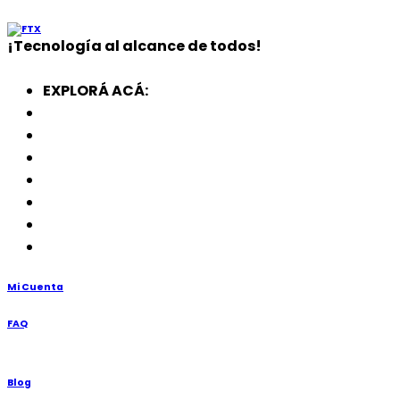
¡
Tecnología
al alcance de todos!
EXPLORÁ ACÁ:
Electrodomésticos
SmartWatch
SSD
Memorias
Soportes
TV’s
Punto de Venta
Mi Cuenta
FAQ
Blog