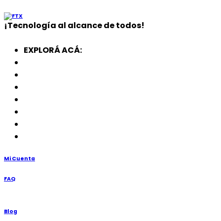
¡
Tecnología
al alcance de todos!
EXPLORÁ ACÁ:
Electrodomésticos
SmartWatch
SSD
Memorias
Soportes
TV’s
Punto de Venta
Mi Cuenta
FAQ
Blog