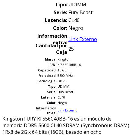
Tipo:
UDIMM
Serie:
Fury Beast
Latencia:
CL40
Color:
Negro
Información
Link Externo
extra:
Cantidad por
25
Caja
Marca:
Kingston
P/N:
KF556C40BB-16
Capacidad:
16 GB
Velocidad:
5600 MHz
Tecnología
:
DDR5
Tipo:
UDIMM
Serie:
Fury Beast
Latencia:
CL40
Color:
Negro
Información
Link Externo
extra:
Kingston FURY KF556C40BB-16 es un módulo de
memoria DDR5-5600 CL40 SDRAM (Synchronous DRAM)
1Rx8 de 2G x 64 bits (16GB), basado en ocho