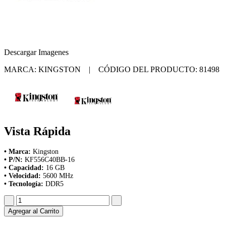
Descargar Imagenes
MARCA: KINGSTON | CÓDIGO DEL PRODUCTO: 81498
Vista Rápida
• Marca:
Kingston
• P/N:
KF556C40BB-16
• Capacidad:
16 GB
• Velocidad:
5600 MHz
• Tecnología:
DDR5
Agregar al Carrito