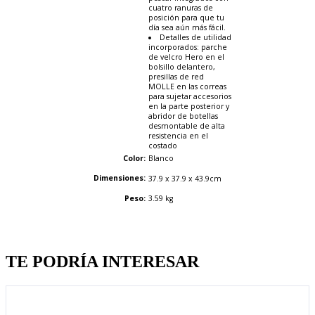
cuatro ranuras de
posición para que tu
día sea aún más fácil.
Detalles de utilidad
incorporados: parche
de velcro Hero en el
bolsillo delantero,
presillas de red
MOLLE en las correas
para sujetar accesorios
en la parte posterior y
abridor de botellas
desmontable de alta
resistencia en el
costado
Color:
Blanco
Dimensiones:
37.9 x 37.9 x 43.9
cm
Peso:
3.59 kg
Quien llevo esto, llevo tambien
TE PODRÍA INTERESAR