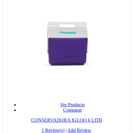
Ver Producto
Comparar
CONSERVADORA IGLOO 6 LITR
1 Review(s)
|
Add Review