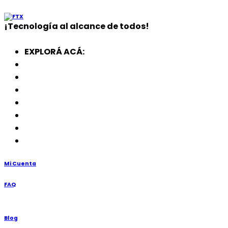
¡
Tecnología
al alcance de todos!
EXPLORÁ ACÁ:
Electrodomésticos
SmartWatch
SSD
Memorias
Soportes
TV’s
Punto de Venta
Mi Cuenta
FAQ
Blog