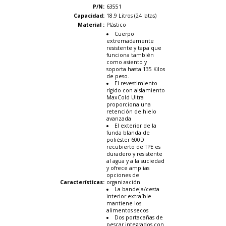
P/N:
63551
Capacidad:
18.9 Litros (24 latas)
Material :
Plástico
Cuerpo
extremadamente
resistente y tapa que
funciona también
como asiento y
soporta hasta 135 Kilos
de peso.
El revestimiento
rígido con aislamiento
MaxCold Ultra
proporciona una
retención de hielo
avanzada
El exterior de la
funda blanda de
poliéster 600D
recubierto de TPE es
duradero y resistente
al agua y a la suciedad
y ofrece amplias
opciones de
Características
:
organización.
La bandeja/cesta
interior extraíble
mantiene los
alimentos secos
Dos portacañas de
pescar integrados con