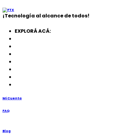
¡
Tecnología
al alcance de todos!
EXPLORÁ ACÁ:
Electrodomésticos
SmartWatch
SSD
Memorias
Soportes
TV’s
Punto de Venta
Mi Cuenta
FAQ
Blog