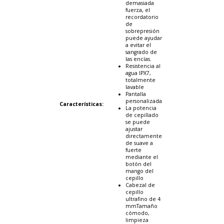
demasiada
fuerza, el
recordatorio
de
sobrepresión
puede ayudar
a evitar el
sangrado de
las encías.
Resistencia al
agua IPX7,
totalmente
lavable
Pantalla
personalizada
Características:
La potencia
de cepillado
se puede
ajustar
directamente
de suave a
fuerte
mediante el
botón del
mango del
cepillo
Cabezal de
cepillo
ultrafino de 4
mmTamaño
cómodo,
limpieza