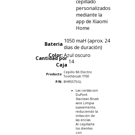
cepillado
personalizados
mediante la
app de Xiaomi
Home
1050 maH (aprox. 24
Bateria
dias de duración)
Color:
Azul oscuro
Cantidad por
14
Caja
Cepillo Mi Electric
Producto:
Toothbrush T700
P/N:
BHR5575GL
Las cerdas son
DuPont
Staclean Brush
wire Limpia
suavemente,
reduciendo la
irritación de
las encías
Al cepillarte
los dientes
con