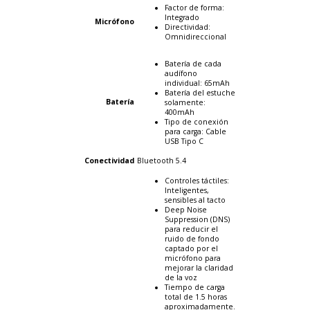
Factor de forma:
Integrado
Micrófono
Directividad:
Omnidireccional
Batería de cada
audífono
individual: 65mAh
Batería del estuche
Batería
solamente:
400mAh
Tipo de conexión
para carga: Cable
USB Tipo C
Conectividad
Bluetooth 5.4
Controles táctiles:
Inteligentes,
sensibles al tacto
Deep Noise
Suppression (DNS)
para reducir el
ruido de fondo
captado por el
micrófono para
mejorar la claridad
de la voz
Tiempo de carga
total de 1.5 horas
aproximadamente.