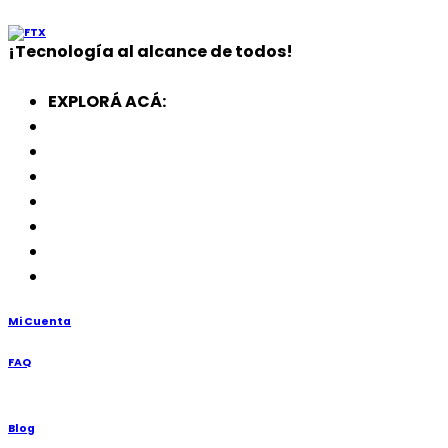
¡
Tecnología
al alcance de todos!
EXPLORÁ ACÁ:
Electrodomésticos
SmartWatch
SSD
Memorias
Soportes
TV’s
Punto de Venta
Mi Cuenta
FAQ
Blog