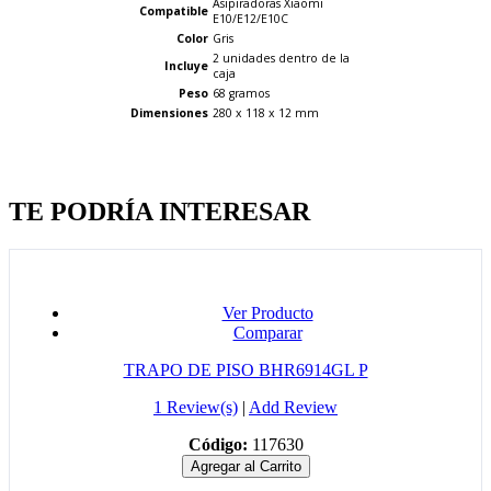
Asipiradoras Xiaomi
Compatible
E10/E12/E10C
Color
Gris
2 unidades dentro de la
Incluye
caja
Peso
68 gramos
Dimensiones
280 x 118 x 12 mm
Quien llevo esto, llevo tambien
TE PODRÍA INTERESAR
Ver Producto
Comparar
TRAPO DE PISO BHR6914GL P
1 Review(s)
|
Add Review
Código:
117630
Agregar al Carrito