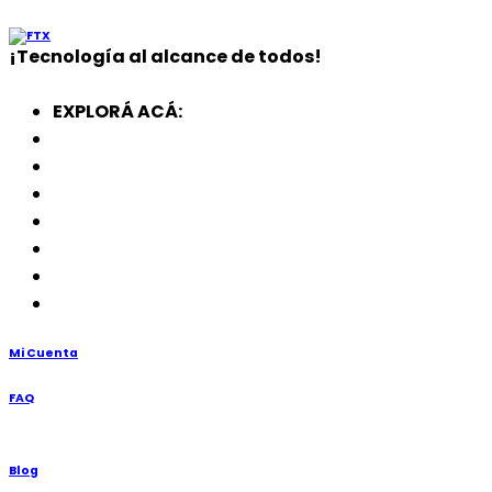
¡
Tecnología
al alcance de todos!
EXPLORÁ ACÁ:
Electrodomésticos
SmartWatch
SSD
Memorias
Soportes
TV’s
Punto de Venta
Mi Cuenta
FAQ
Blog