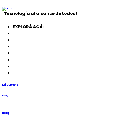
¡
Tecnología
al alcance de todos!
EXPLORÁ ACÁ:
Electrodomésticos
SmartWatch
SSD
Memorias
Soportes
TV’s
Punto de Venta
Mi Cuenta
FAQ
Blog