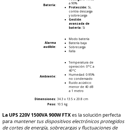
a 90%
Batería:
Protección:
Si,
contra descarga
y sobrecarga
Gestión
avanzada de
batería:
Si
Modo batería
Alarma
Batería baja
audible:
Sobrecarga
Falla
Temperatura de
operación: 0°C a
40°C
Humedad: 0-95%
Ambiente:
no condensado
Ruido acústico:
menor de 40 dB
a 1 metro
Dimensiones
:
34.3 x 13.5 x 20.8 cm
Peso:
10.5 kg
La UPS
220V 1500VA 900W FTX
es la solución perfecta
para
mantener tus dispositivos electrónicos protegidos
de cortes de energía, sobrecargas y fluctuaciones de