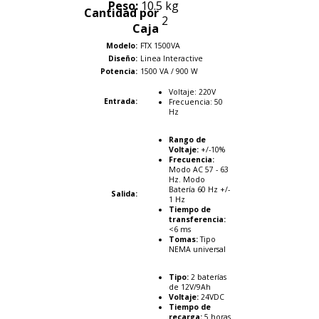
Peso:
10.5 kg
Cantidad por
2
Caja
Modelo:
FTX 1500VA
Diseño:
Linea Interactive
Potencia:
1500 VA / 900 W
Voltaje: 220V
Entrada:
Frecuencia: 50
Hz
Rango de
Voltaje:
+/-10%
Frecuencia:
Modo AC 57 - 63
Hz. Modo
Batería 60 Hz +/-
Salida:
1 Hz
Tiempo de
transferencia:
<6 ms
Tomas:
Tipo
NEMA universal
Tipo:
2 baterías
de 12V/9Ah
Voltaje:
24VDC
Tiempo de
recarga:
5 horas