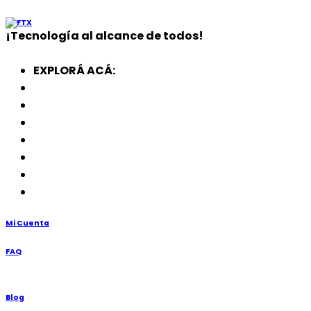
¡
Tecnología
al alcance de todos!
EXPLORÁ ACÁ:
Electrodomésticos
SmartWatch
SSD
Memorias
Soportes
TV’s
Punto de Venta
Mi Cuenta
FAQ
Blog