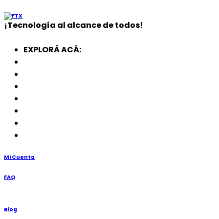
¡
Tecnología
al alcance de todos!
EXPLORÁ ACÁ:
Electrodomésticos
SmartWatch
SSD
Memorias
Soportes
TV’s
Punto de Venta
Mi Cuenta
FAQ
Blog