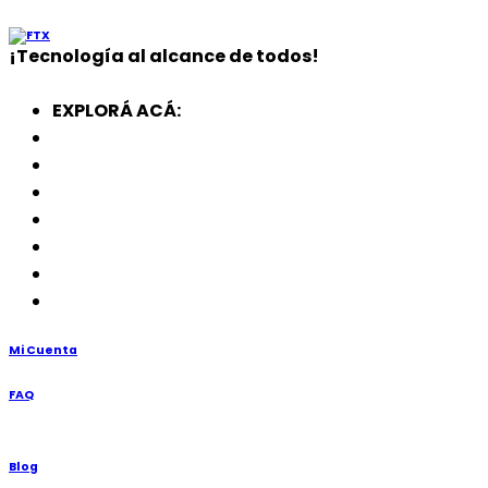
¡
Tecnología
al alcance de todos!
EXPLORÁ ACÁ:
Electrodomésticos
SmartWatch
SSD
Memorias
Soportes
TV’s
Punto de Venta
Mi Cuenta
FAQ
Blog