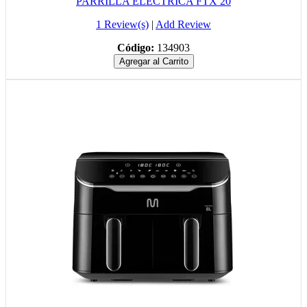
PARRILLA ELECTRICA FTX 20
1 Review(s)
|
Add Review
Código:
134903
Agregar al Carrito