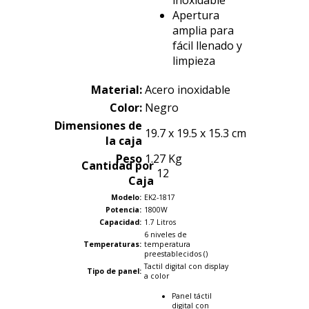
inoxidable
Apertura
amplia para
fácil llenado y
limpieza
Material:
Acero inoxidable
Color:
Negro
Dimensiones de
19.7 x 19.5 x 15.3 cm
la caja
Peso
1.27 Kg
Cantidad por
12
Caja
Modelo:
EK2-1817
Potencia:
1800W
Capacidad:
1.7 Litros
6 niveles de
Temperaturas:
temperatura
preestablecidos ()
Tactil digital con display
Tipo de panel:
a color
Panel táctil
digital con