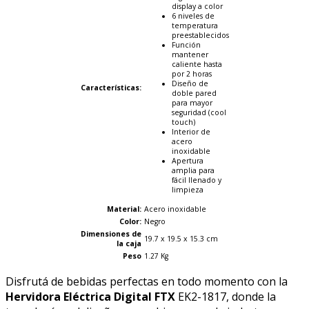
display a color
6 niveles de
temperatura
preestablecidos
Función
mantener
caliente hasta
por 2 horas
Diseño de
Características:
doble pared
para mayor
seguridad (cool
touch)
Interior de
acero
inoxidable
Apertura
amplia para
fácil llenado y
limpieza
Material:
Acero inoxidable
Color:
Negro
Dimensiones de
19.7 x 19.5 x 15.3 cm
la caja
Peso
1.27 Kg
Disfrutá de bebidas perfectas en todo momento con la
Hervidora Eléctrica Digital FTX
EK2-1817, donde la