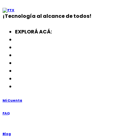
¡
Tecnología
al alcance de todos!
EXPLORÁ ACÁ:
Electrodomésticos
SmartWatch
SSD
Memorias
Soportes
TV’s
Punto de Venta
Mi Cuenta
FAQ
Blog