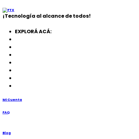
¡
Tecnología
al alcance de todos!
EXPLORÁ ACÁ:
Electrodomésticos
SmartWatch
SSD
Memorias
Soportes
TV’s
Punto de Venta
Mi Cuenta
FAQ
Blog