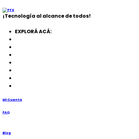
¡
Tecnología
al alcance de todos!
EXPLORÁ ACÁ:
Electrodomésticos
SmartWatch
SSD
Memorias
Soportes
TV’s
Punto de Venta
Mi Cuenta
FAQ
Blog