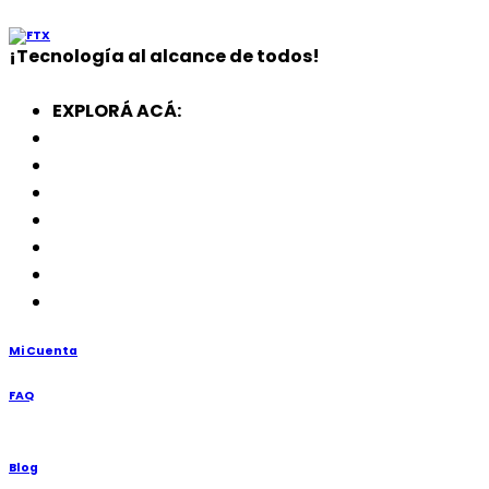
¡
Tecnología
al alcance de todos!
EXPLORÁ ACÁ:
Electrodomésticos
SmartWatch
SSD
Memorias
Soportes
TV’s
Punto de Venta
Mi Cuenta
FAQ
Blog