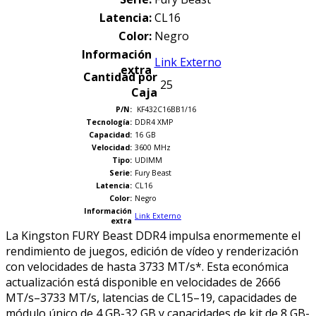
Latencia:
CL16
Color:
Negro
Información
Link Externo
extra
Cantidad por
25
Caja
P/N:
KF432C16BB1/16
Tecnología
:
DDR4 XMP
Capacidad:
16 GB
Velocidad:
3600 MHz
Tipo:
UDIMM
Serie:
Fury Beast
Latencia:
CL16
Color:
Negro
Información
Link Externo
extra
La Kingston FURY Beast DDR4 impulsa enormemente el
rendimiento de juegos, edición de vídeo y renderización
con velocidades de hasta 3733 MT/s*. Esta económica
actualización está disponible en velocidades de 2666
MT/s–3733 MT/s, latencias de CL15–19, capacidades de
módulo único de 4 GB-32 GB y capacidades de kit de 8 GB-