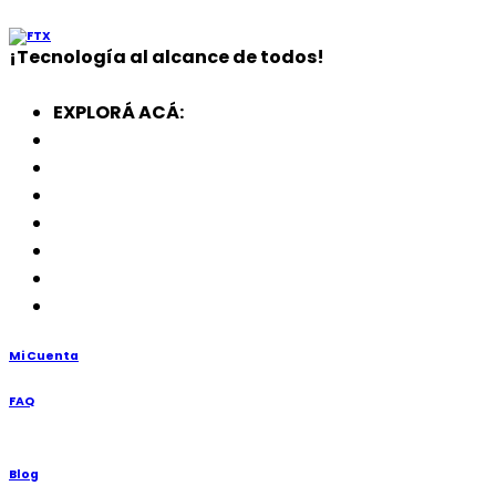
¡
Tecnología
al alcance de todos!
EXPLORÁ ACÁ:
Electrodomésticos
SmartWatch
SSD
Memorias
Soportes
TV’s
Punto de Venta
Mi Cuenta
FAQ
Blog