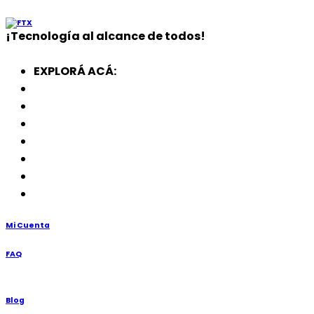
¡
Tecnología
al alcance de todos!
EXPLORÁ ACÁ:
Electrodomésticos
SmartWatch
SSD
Memorias
Soportes
TV’s
Punto de Venta
Mi Cuenta
FAQ
Blog