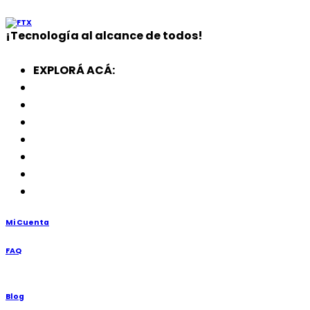
¡
Tecnología
al alcance de todos!
EXPLORÁ ACÁ:
Electrodomésticos
SmartWatch
SSD
Memorias
Soportes
TV’s
Punto de Venta
Mi Cuenta
FAQ
Blog