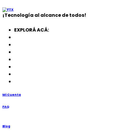
¡
Tecnología
al alcance de todos!
EXPLORÁ ACÁ:
Electrodomésticos
SmartWatch
SSD
Memorias
Soportes
TV’s
Punto de Venta
Mi Cuenta
FAQ
Blog