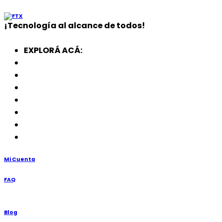
¡
Tecnología
al alcance de todos!
EXPLORÁ ACÁ:
Electrodomésticos
SmartWatch
SSD
Memorias
Soportes
TV’s
Punto de Venta
Mi Cuenta
FAQ
Blog