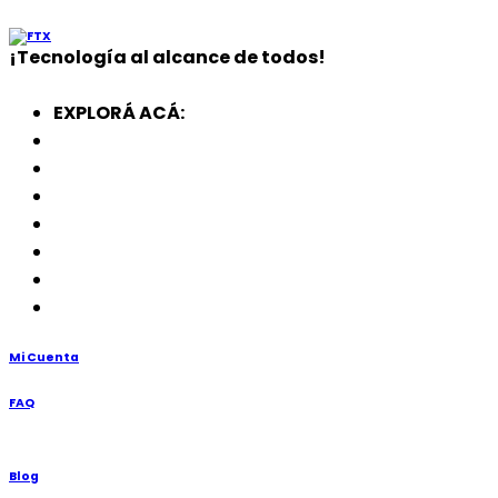
¡
Tecnología
al alcance de todos!
EXPLORÁ ACÁ:
Electrodomésticos
SmartWatch
SSD
Memorias
Soportes
TV’s
Punto de Venta
Mi Cuenta
FAQ
Blog